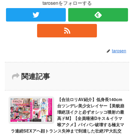
tarosenをフォローする
tarosen
関連記事
【合法ロリAV紹介】低身長140cm
FANZA
台ツンデレ美少女レイヤー【美貌崩
壊絶頂イクと必ずオシッコ噴射の最
高ドM】【全員唾液Dキス＆イラマ
喉アクメ】パイパン破壊する極太マ
ラ連続SEXアヘ顔トランス失神まで到達した壮絶7P大乱交