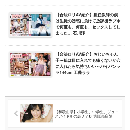
【合法ロリAV紹介】担任教師の僕
FANZA
は生徒の誘惑に負けて放課後ラブホ
で何度も、何度も、セックスしてし
まった… 石川澪
【合法ロリAV紹介】おじいちゃん
FANZA
子～孫は目に入れても痛くないが穴
に入れたら気持ちいい～パイパンラ
ラ144cm 工藤ララ
【和歌山県】小学生、中学生、ジュニ
アアイドルの裏ＤＶＤ 実販売店舗