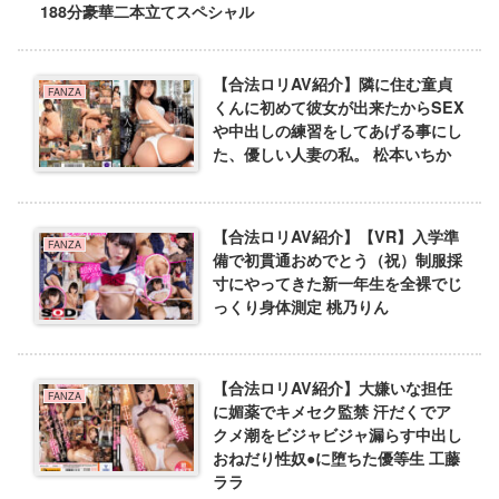
188分豪華二本立てスペシャル
【合法ロリAV紹介】隣に住む童貞
FANZA
くんに初めて彼女が出来たからSEX
や中出しの練習をしてあげる事にし
た、優しい人妻の私。 松本いちか
【合法ロリAV紹介】【VR】入学準
FANZA
備で初貫通おめでとう（祝）制服採
寸にやってきた新一年生を全裸でじ
っくり身体測定 桃乃りん
【合法ロリAV紹介】大嫌いな担任
FANZA
に媚薬でキメセク監禁 汗だくでア
クメ潮をビジャビジャ漏らす中出し
おねだり性奴●に堕ちた優等生 工藤
ララ