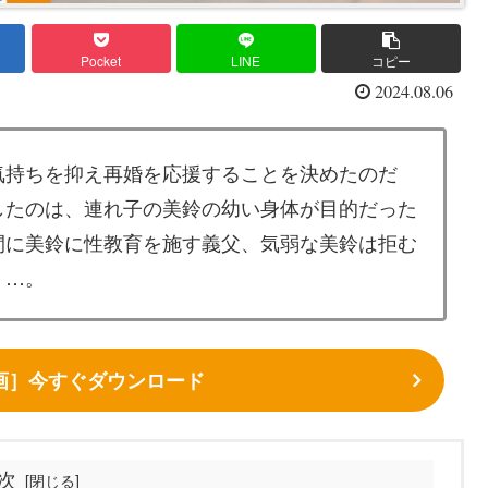
Pocket
LINE
コピー
2024.08.06
気持ちを抑え再婚を応援することを決めたのだ
したのは、連れ子の美鈴の幼い身体が目的だった
間に美鈴に性教育を施す義父、気弱な美鈴は拒む
く…。
画］今すぐダウンロード
次