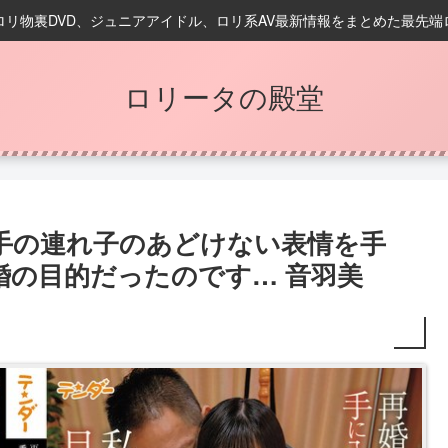
ロリ物裏DVD、ジュニアアイドル、ロリ系AV最新情報をまとめた最先端
ロリータの殿堂
手の連れ子のあどけない表情を手
婚の目的だったのです… 音羽美